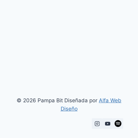
© 2026 Pampa Bit Diseñada por
Alfa Web
Diseño